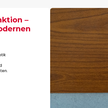
nktion –
odernen
tik
d
ten.