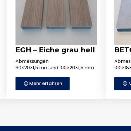
EGH – Eiche grau hell
BET
Abmessungen:
Abmes
60×20×1,5 mm und 100×20×1,5 mm
100×18
Mehr erfahren
M