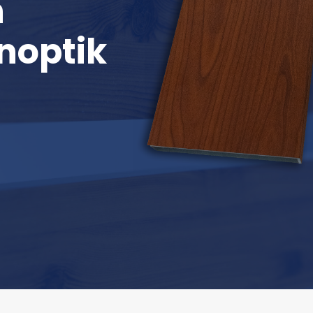
n
noptik