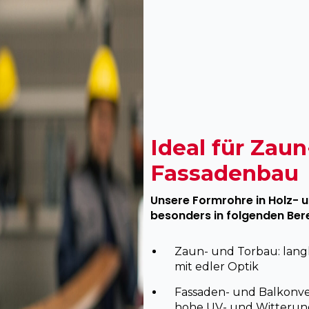
Ideal für Zaun
Fassadenbau
Unsere Formrohre in Holz-
besonders in folgenden Ber
Zaun- und Torbau: langl
mit edler Optik
Fassaden- und Balkonve
hohe UV- und Witterun