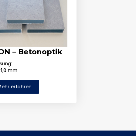
ON – Betonoptik
sung:
×1,8 mm
ehr erfahren